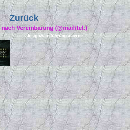
Zurück
 nach Vereinbarung (@mail/tel.)
design&ausführung a.aerne